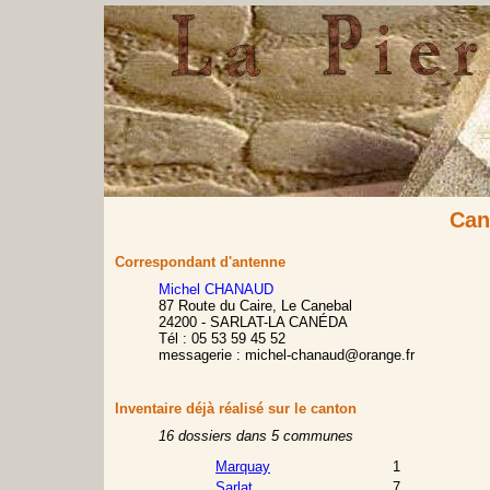
Can
Correspondant d'antenne
Michel CHANAUD
87 Route du Caire, Le Canebal
24200 - SARLAT-LA CANÉDA
Tél : 05 53 59 45 52
messagerie : michel-chanaud@orange.fr
Inventaire déjà réalisé sur le canton
16 dossiers dans 5 communes
Marquay
1
Sarlat
7