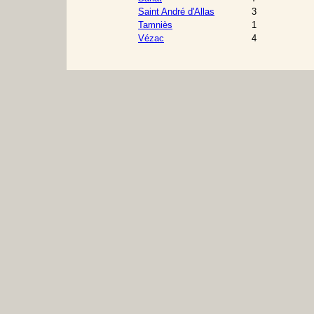
Saint André d'Allas
3
Tamniès
1
Vézac
4