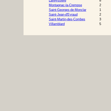
Laveyssière
8
Montagnac-la-Crempse
2
Saint-Georges-de-Monclar
1
Saint-Jean-d'Eyraud
2
Saint-Martin-des-Combes
3
Villamblard
5