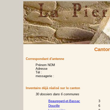
Canton
Correspondant d'antenne
Prénom NOM
Adresse
Tél :
messagerie :
Inventaire déjà réalisé sur le canton
30 dossiers dans 6 communes
Beauregard-et-Bassac
3
Douville
6